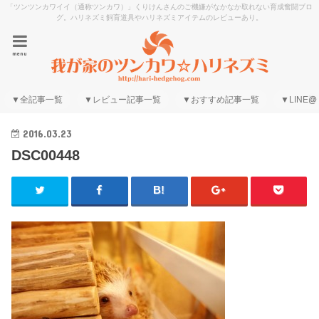
「ツンツンカワイイ（通称ツンカワ）」くりけんさんのご機嫌がなかなか取れない育成奮闘ブロ
グ。ハリネズミ飼育道具やハリネズミアイテムのレビューあり。
menu
▼全記事一覧
▼レビュー記事一覧
▼おすすめ記事一覧
▼LINE@
2016.03.23
DSC00448