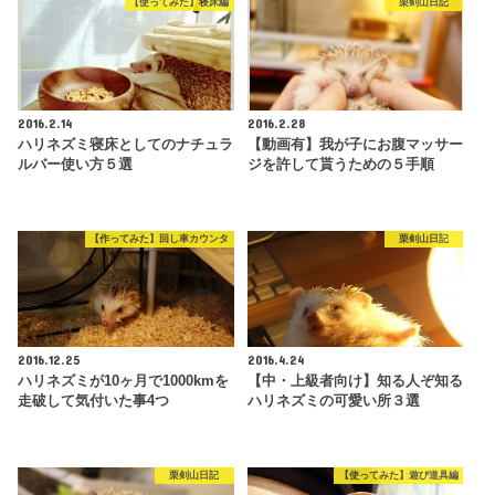
【使ってみた】寝床編
栗剣山日記
2016.2.14
2016.2.28
ハリネズミ寝床としてのナチュラ
【動画有】我が子にお腹マッサー
ルバー使い方５選
ジを許して貰うための５手順
【作ってみた】回し車カウンタ
栗剣山日記
2016.12.25
2016.4.24
ハリネズミが10ヶ月で1000kmを
【中・上級者向け】知る人ぞ知る
走破して気付いた事4つ
ハリネズミの可愛い所３選
栗剣山日記
【使ってみた】遊び道具編