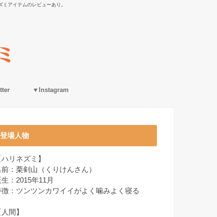
ズミアイテムのレビューあり。
ter
▼Instagram
登場人物
【ハリネズミ】
名前：栗剣山（くりけんさん）
生：2015年11月
特徴：ツンツンカワイイがよく噛みよく寝る
【人間】