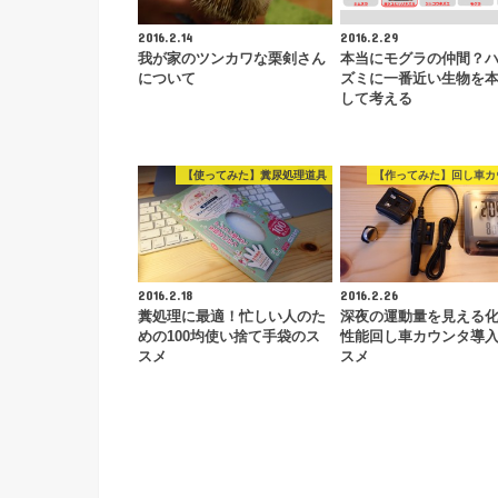
2016.2.14
2016.2.29
我が家のツンカワな栗剣さん
本当にモグラの仲間？
について
ズミに一番近い生物を
して考える
【使ってみた】糞尿処理道具
【作ってみた】回し車カ
2016.2.18
2016.2.26
糞処理に最適！忙しい人のた
深夜の運動量を見える
めの100均使い捨て手袋のス
性能回し車カウンタ導
スメ
スメ