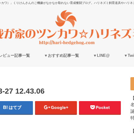
ンカワ）」くりけんさんのご機嫌がなかなか取れない育成奮闘ブログ。ハリネズミ飼育道具やハリネ
レビュー記事一覧
▼おすすめ記事一覧
▼LINE@
▼Twit
7 12.43.06
はてブ
Google+
Pocket
誕