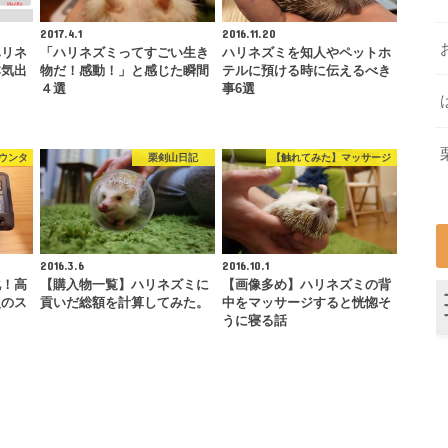
2017.4.1
2016.11.20
ハリネ
「ハリネズミってすごい生き
ハリネズミを知人やペットホ
本気出
物だ！感動！」と感じた瞬間
テルに預ける時に伝えるべき
４選
事6選
ウンタ
栗剣山日記
【触れてみた】マッサージ
2016.3.6
2016.10.1
化！高
【購入物一覧】ハリネズミに
【画像多め】ハリネズミの背
入のス
貢いだ総額を計算してみた。
中をマッサージすると恍惚そ
うに寝る話