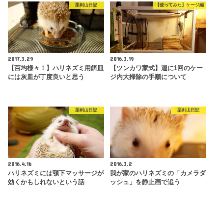
栗剣山日記
【使ってみた】ケージ編
2017.3.29
2016.3.19
【百均様々！】ハリネズミ用餌皿
【ツンカワ家式】週に1回のケー
には灰皿が丁度良いと思う
ジ内大掃除の手順について
栗剣山日記
栗剣山日記
2016.4.16
2016.3.2
ハリネズミには顎下マッサージが
我が家のハリネズミの「カメラダ
効くかもしれないという話
ッシュ」を静止画で追う