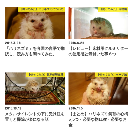
【調べてみた】ハリネズミについて
【使ってみた】床材編
2016.3.28
2016.6.26
「ハリネズミ」を各国の言語で翻
【レビュー】床材用クルミリター
訳し、読み方も調べてみた。
の使用感と気付いた事６つ
【使ってみた】糞尿処理道具
【使ってみた】ケージ編
2016.10.12
2016.11.5
メタルサイレントの下に受け皿を
【まとめ】ハリネズミ飼育の心構
置くと掃除が楽になる話
え5つ・必要な物11種・必要なお
金