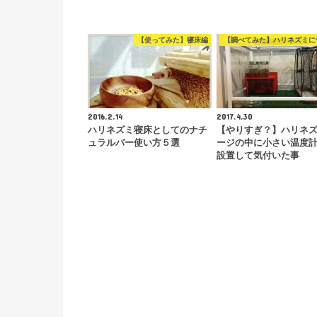
【使ってみた】寝床編
【調べてみた】ハリネズミに
2016.2.14
2017.4.30
ハリネズミ寝床としてのナチ
【やりすぎ？】ハリネ
ュラルバー使い方５選
ージの中に小さい温度計
設置して気付いた事