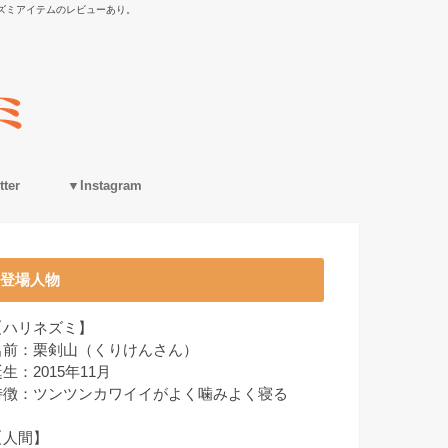
ズミアイテムのレビューあり。
ter
▼Instagram
登場人物
【ハリネズミ】
名前：栗剣山（くりけんさん）
生：2015年11月
特徴：ツンツンカワイイがよく噛みよく寝る
【人間】