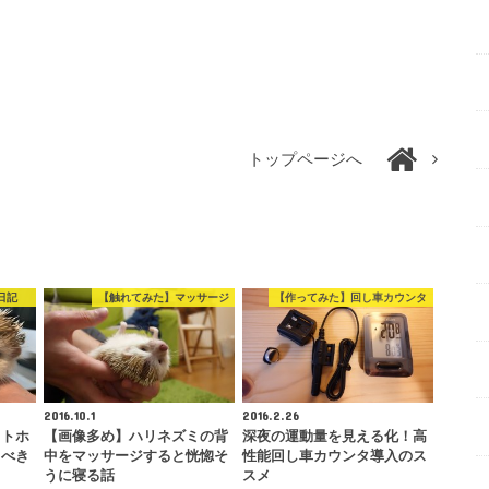
トップページへ
日記
【触れてみた】マッサージ
【作ってみた】回し車カウンタ
2016.10.1
2016.2.26
ットホ
【画像多め】ハリネズミの背
深夜の運動量を見える化！高
るべき
中をマッサージすると恍惚そ
性能回し車カウンタ導入のス
うに寝る話
スメ