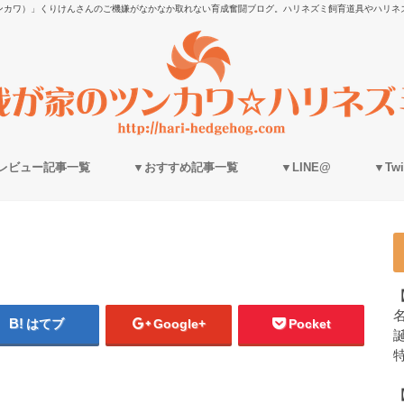
ンカワ）」くりけんさんのご機嫌がなかなか取れない育成奮闘ブログ。ハリネズミ飼育道具やハリネ
レビュー記事一覧
▼おすすめ記事一覧
▼LINE@
▼Twit
はてブ
Google+
Pocket
誕