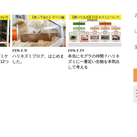
ついて
【使ってみた】ケージ編
【調べてみた】ハリネズミについて
2016.2.13
2016.2.29
ズミケ
ハリネズミブログ、はじめま
本当にモグラの仲間？ハリネ
12つ
した。
ズミに一番近い生物を本気出
して考える