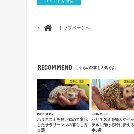
トップページへ
RECOMMEND
こちらの記事も人気です。
栗剣山日記
栗剣山
2016.11.23
2016.11.20
ハリネズミを飼い始めて変化
ハリネズミを知人やペ
したサラリーマンの暮らし方
テルに預ける時に伝え
３選
事6選