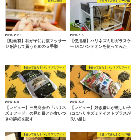
栗剣山日記
【使ってみた】ケージ編
2016.2.28
2016.3.3
【動画有】我が子にお腹マッサー
【使用感】ハリネズミ用ガラスケ
ジを許して貰うための５手順
ージにパンテオンを使ってみた
【使ってみた】ハリネズミフード
【使ってみた】ハリネズミフード
2017.6.4
2017.5.2
【レビュー】三晃商会の「ハリネ
【レビュー】好き嫌いが激しい子
ズミフード」の見た目とか食いつ
にはハリネズミテイストプラスが
きの詳細を記す
良い感じ
【使ってみた】ハリネズミフード
【使ってみた】ケージ編