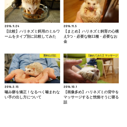
2016.9.24
2016.11.5
【比較】ハリネズミ餌用のミルワ
【まとめ】ハリネズミ飼育の心構
ームをタイプ別に比較してみた
え5つ・必要な物11種・必要なお
金
栗剣山日記
【触れてみた】マッサージ
2016.2.15
2016.10.1
噛み癖を矯正！なるべく噛まれな
【画像多め】ハリネズミの背中を
い手の出し方について
マッサージすると恍惚そうに寝る
話