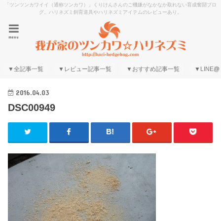
「ツンツンカワイイ（通称ツンカワ）」くりけんさんのご機嫌がなかなか取れない育成奮闘ブロ
グ。ハリネズミ飼育道具やハリネズミアイテムのレビューあり。
menu
▼全記事一覧
▼レビュー記事一覧
▼おすすめ記事一覧
▼LINE@
2016.04.03
DSC00949