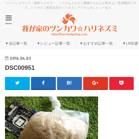
「ツンツンカワイイ（通称ツンカワ）」くりけんさんのご機嫌がなかなか取れない育成奮闘ブロ
グ。ハリネズミ飼育道具やハリネズミアイテムのレビューあり。
menu
▼全記事一覧
▼レビュー記事一覧
▼おすすめ記事一覧
▼LINE@
2016.04.03
DSC00951