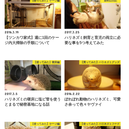
【使ってみた】ケージ編
栗剣山日記
2016.3.19
2017.3.25
【ツンカワ家式】週に1回のケー
ハリネズミ飼育と育児の両立に必
ジ内大掃除の手順について
要な事を5つ考えてみた
【使ってみた】寝床編
【買ってみた】ハリネズミグッズ
2017.3.5
2016.2.22
ハリネズミの寝床に塩ビ管を使う
ぽれぽれ動物のハリネズミ、可愛
とまるで秘密基地になる話
さ余って色々ヤヴァイ
【使ってみた】ケージ編
【使ってみた】ハリネズミフード