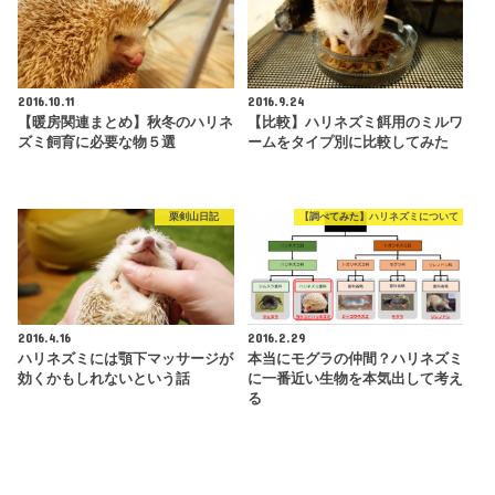
2016.10.11
2016.9.24
【暖房関連まとめ】秋冬のハリネ
【比較】ハリネズミ餌用のミルワ
ズミ飼育に必要な物５選
ームをタイプ別に比較してみた
栗剣山日記
【調べてみた】ハリネズミについて
2016.4.16
2016.2.29
ハリネズミには顎下マッサージが
本当にモグラの仲間？ハリネズミ
効くかもしれないという話
に一番近い生物を本気出して考え
る