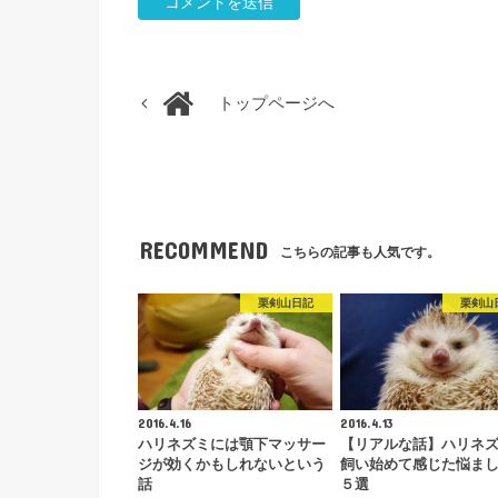
トップページへ
RECOMMEND
こちらの記事も人気です。
栗剣山日記
栗剣山
2016.4.16
2016.4.13
ハリネズミには顎下マッサー
【リアルな話】ハリネ
ジが効くかもしれないという
飼い始めて感じた悩ま
話
５選