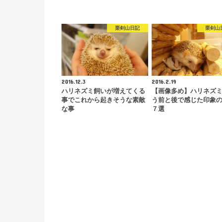
栗剣山日記
栗剣山
2016.12.3
2016.2.19
ハリネズミ飼いが増えてくる
【画像多め】ハリネズ
事でこれから起きそうな素敵
う前と後で感じた印象
な事
７選