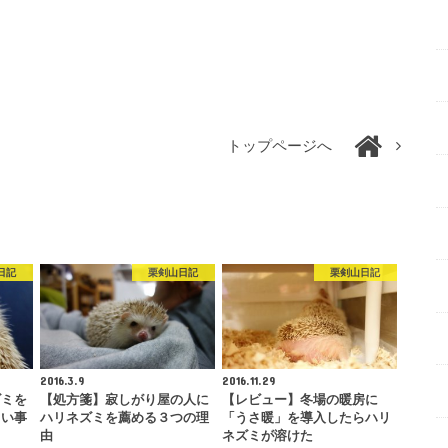
トップページへ
日記
栗剣山日記
栗剣山日記
2016.3.9
2016.11.29
ズミを
【処方箋】寂しがり屋の人に
【レビュー】冬場の暖房に
しい事
ハリネズミを薦める３つの理
「うさ暖」を導入したらハリ
由
ネズミが溶けた