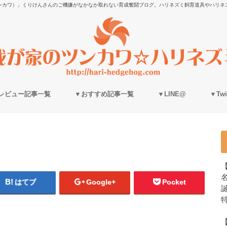
ンカワ）」くりけんさんのご機嫌がなかなか取れない育成奮闘ブログ。ハリネズミ飼育道具やハリネ
レビュー記事一覧
▼おすすめ記事一覧
▼LINE@
▼Twit
はてブ
Google+
Pocket
誕