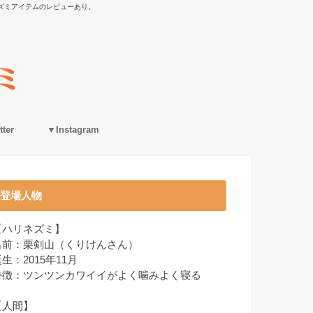
ズミアイテムのレビューあり。
ter
▼Instagram
登場人物
【ハリネズミ】
名前：栗剣山（くりけんさん）
生：2015年11月
特徴：ツンツンカワイイがよく噛みよく寝る
【人間】