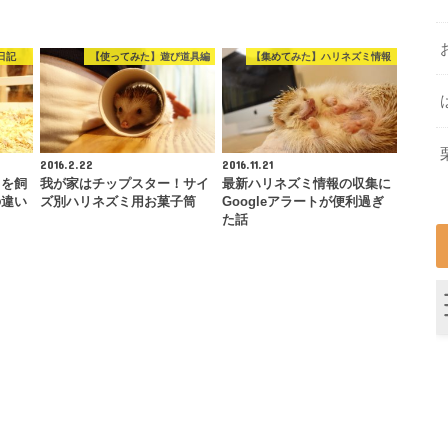
日記
【使ってみた】遊び道具編
【集めてみた】ハリネズミ情報
2016.2.22
2016.11.21
ミを飼
我が家はチップスター！サイ
最新ハリネズミ情報の収集に
の違い
ズ別ハリネズミ用お菓子筒
Googleアラートが便利過ぎ
た話