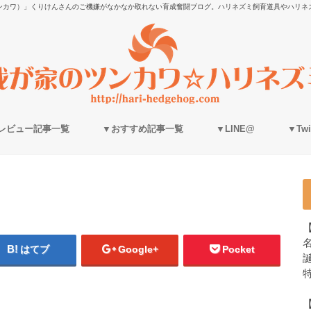
ンカワ）」くりけんさんのご機嫌がなかなか取れない育成奮闘ブログ。ハリネズミ飼育道具やハリネ
レビュー記事一覧
▼おすすめ記事一覧
▼LINE@
▼Twit
はてブ
Google+
Pocket
誕