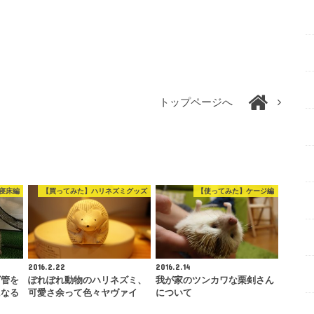
トップページへ
寝床編
【買ってみた】ハリネズミグッズ
【使ってみた】ケージ編
2016.2.22
2016.2.14
ビ管を
ぽれぽれ動物のハリネズミ、
我が家のツンカワな栗剣さん
になる
可愛さ余って色々ヤヴァイ
について