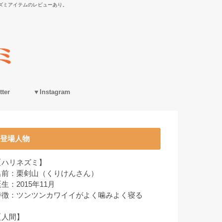
ズミアイテムのレビューあり。
ter
▼Instagram
登場人物
【ハリネズミ】
名前：栗剣山（くりけんさん）
生：2015年11月
特徴：ツンツンカワイイがよく噛みよく寝る
【人間】