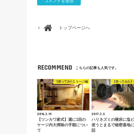
トップページへ
RECOMMEND
こちらの記事も人気です。
【使ってみた】ケージ編
【使ってみた】
2016.3.19
2017.3.5
【ツンカワ家式】週に1回の
ハリネズミの寝床に塩
ケージ内大掃除の手順につい
使うとまるで秘密基地
て
話