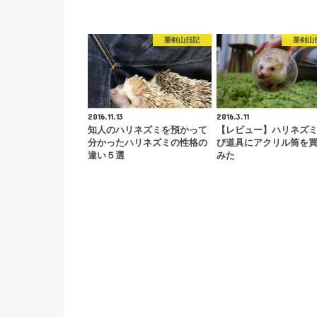
栗剣山日記
栗剣山
2016.11.13
2016.3.11
知人のハリネズミを預かって
【レビュー】ハリネズ
分かったハリネズミの性格の
び道具にアクリル筒を
違い５選
みた