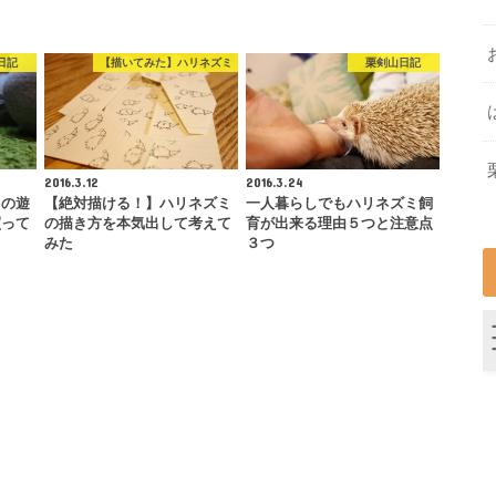
日記
【描いてみた】ハリネズミ
栗剣山日記
2016.3.12
2016.3.24
ミの遊
【絶対描ける！】ハリネズミ
一人暮らしでもハリネズミ飼
買って
の描き方を本気出して考えて
育が出来る理由５つと注意点
みた
３つ