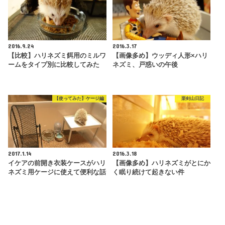
2016.9.24
2016.3.17
【比較】ハリネズミ餌用のミルワ
【画像多め】ウッディ人形×ハリ
ームをタイプ別に比較してみた
ネズミ、戸惑いの午後
【使ってみた】ケージ編
栗剣山日記
2017.1.14
2016.3.18
イケアの前開き衣装ケースがハリ
【画像多め】ハリネズミがとにか
ネズミ用ケージに使えて便利な話
く眠り続けて起きない件