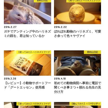
栗剣山日記
【買ってみた】ハリネズミグッズ
2016.2.27
2016.2.22
ガチでアンティング中のハリネズ
ぽれぽれ動物のハリネズミ、可愛
ミの顔を、君は知っているか
さ余って色々ヤヴァイ
【使ってみた】ハリネズミフード
栗剣山日記
2016.3.30
2016.4.10
【レビュー】小動物サポートフー
初めての動物病院へ事前に電話で
ド「グートエッセン」使用感
聞くべき事２つ＋頼れる先生の見
分け方
【使ってみた】ハリネズミフード
【遊んでみた】ハリ×ウッディ