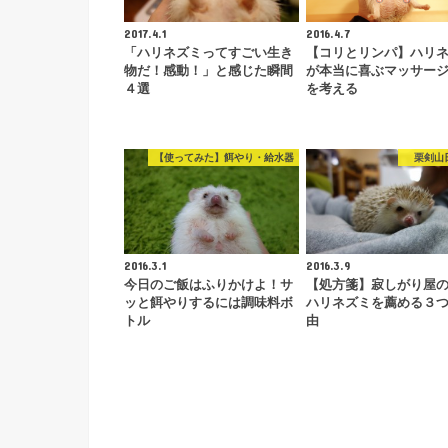
2017.4.1
2016.4.7
「ハリネズミってすごい生き
【コリとリンパ】ハリ
物だ！感動！」と感じた瞬間
が本当に喜ぶマッサー
４選
を考える
【使ってみた】餌やり・給水器
栗剣山
2016.3.1
2016.3.9
今日のご飯はふりかけよ！サ
【処方箋】寂しがり屋
ッと餌やりするには調味料ボ
ハリネズミを薦める３
トル
由