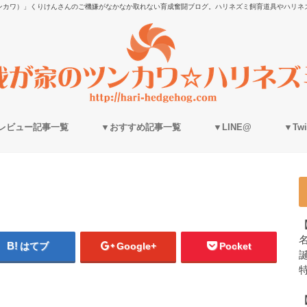
ンカワ）」くりけんさんのご機嫌がなかなか取れない育成奮闘ブログ。ハリネズミ飼育道具やハリネ
レビュー記事一覧
▼おすすめ記事一覧
▼LINE@
▼Twit
はてブ
Google+
Pocket
誕