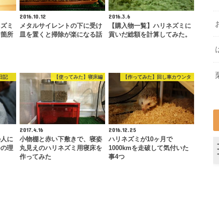
2016.10.12
2016.3.6
ネズミ
メタルサイレントの下に受け
【購入物一覧】ハリネズミに
ジ箇所
皿を置くと掃除が楽になる話
貢いだ総額を計算してみた。
日記
【使ってみた】寝床編
【作ってみた】回し車カウンタ
2017.4.16
2016.12.25
の人に
小物棚と赤い下敷きで、寝姿
ハリネズミが10ヶ月で
つの理
丸見えのハリネズミ用寝床を
1000kmを走破して気付いた
作ってみた
事4つ