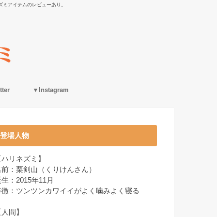
ズミアイテムのレビューあり。
ter
▼Instagram
登場人物
【ハリネズミ】
名前：栗剣山（くりけんさん）
生：2015年11月
特徴：ツンツンカワイイがよく噛みよく寝る
【人間】