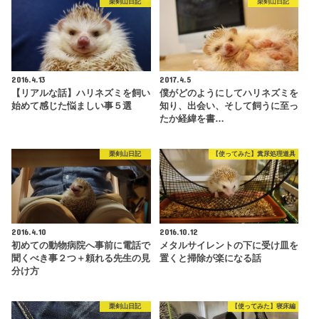
栗剣山日記
栗剣山日記
2016.4.13
2017.4.5
【リアルな話】ハリネズミを飼い
僕がどのようにしてハリネズミを
始めて感じた悩ましい事５選
知り、出会い、そして飼うに至っ
たか経緯を書…
栗剣山日記
【使ってみた】糞尿処理道具
2016.4.10
2016.10.12
初めての動物病院へ事前に電話で
メタルサイレントの下に受け皿を
聞くべき事２つ＋頼れる先生の見
置くと掃除が楽になる話
分け方
栗剣山日記
【使ってみた】寝床編