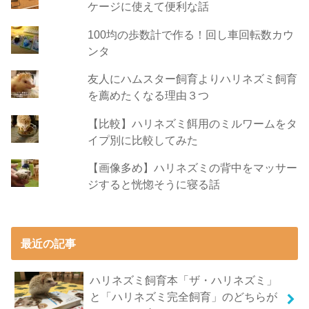
ケージに使えて便利な話
100均の歩数計で作る！回し車回転数カウ
ンタ
友人にハムスター飼育よりハリネズミ飼育
を薦めたくなる理由３つ
【比較】ハリネズミ餌用のミルワームをタ
イプ別に比較してみた
【画像多め】ハリネズミの背中をマッサー
ジすると恍惚そうに寝る話
最近の記事
ハリネズミ飼育本「ザ・ハリネズミ」
と「ハリネズミ完全飼育」のどちらが