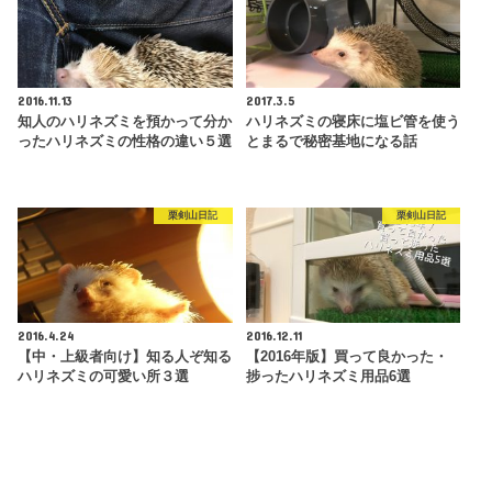
2016.11.13
2017.3.5
知人のハリネズミを預かって分か
ハリネズミの寝床に塩ビ管を使う
ったハリネズミの性格の違い５選
とまるで秘密基地になる話
栗剣山日記
栗剣山日記
2016.4.24
2016.12.11
【中・上級者向け】知る人ぞ知る
【2016年版】買って良かった・
ハリネズミの可愛い所３選
捗ったハリネズミ用品6選