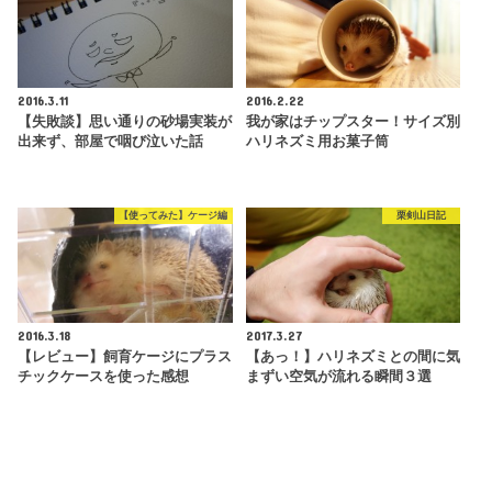
2016.3.11
2016.2.22
【失敗談】思い通りの砂場実装が
我が家はチップスター！サイズ別
出来ず、部屋で咽び泣いた話
ハリネズミ用お菓子筒
【使ってみた】ケージ編
栗剣山日記
2016.3.18
2017.3.27
【レビュー】飼育ケージにプラス
【あっ！】ハリネズミとの間に気
チックケースを使った感想
まずい空気が流れる瞬間３選