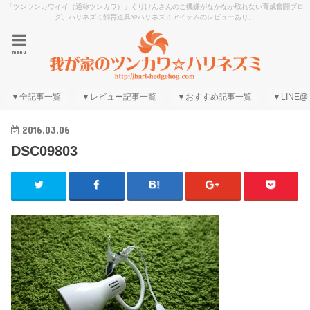
「ツンツンカワイイ（通称ツンカワ）」くりけんさんのご機嫌がなかなか取れない育成奮闘ブロ
グ。ハリネズミ飼育道具やハリネズミアイテムのレビューあり。
menu
▼全記事一覧
▼レビュー記事一覧
▼おすすめ記事一覧
▼LINE@
2016.03.06
DSC09803