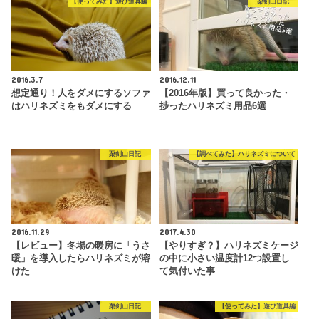
【使ってみた】遊び道具編
栗剣山日記
2016.3.7
2016.12.11
想定通り！人をダメにするソファ
【2016年版】買って良かった・
はハリネズミをもダメにする
捗ったハリネズミ用品6選
栗剣山日記
【調べてみた】ハリネズミについて
2016.11.29
2017.4.30
【レビュー】冬場の暖房に「うさ
【やりすぎ？】ハリネズミケージ
暖」を導入したらハリネズミが溶
の中に小さい温度計12つ設置し
けた
て気付いた事
栗剣山日記
【使ってみた】遊び道具編