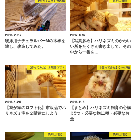
【使ってみた】寝床編
栗剣山日記
2016.2.24
2017.4.16
寝床用ナチュラルバーMの木棒を
【写真多め】ハリネズミのかわい
壊し、改造してみた。
い所をたくさん書き出して、その
中から一番を…
【作ってみた】２階建ロフト
【使ってみた】ケージ編
2016.3.20
2016.11.5
【我が家のロフト化】市販品でハ
【まとめ】ハリネズミ飼育の心構
リネズミ宅を２階建にしよう
え5つ・必要な物11種・必要なお
金
栗剣山日記
栗剣山日記