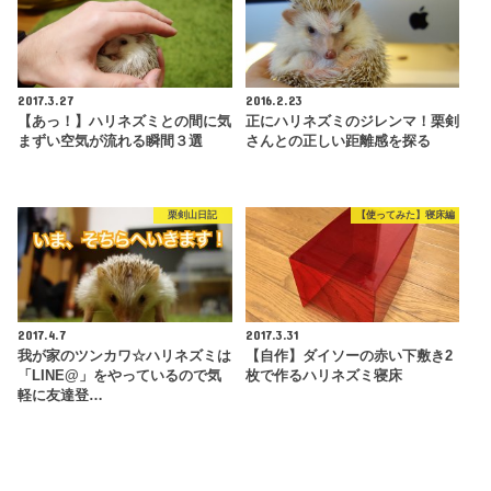
2017.3.27
2016.2.23
【あっ！】ハリネズミとの間に気
正にハリネズミのジレンマ！栗剣
まずい空気が流れる瞬間３選
さんとの正しい距離感を探る
栗剣山日記
【使ってみた】寝床編
2017.4.7
2017.3.31
我が家のツンカワ☆ハリネズミは
【自作】ダイソーの赤い下敷き2
「LINE@」をやっているので気
枚で作るハリネズミ寝床
軽に友達登…