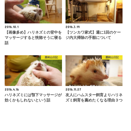
2016.10.1
2016.3.19
【画像多め】ハリネズミの背中を
【ツンカワ家式】週に1回のケー
マッサージすると恍惚そうに寝る
ジ内大掃除の手順について
話
栗剣山日記
栗剣山日記
2016.4.16
2016.11.27
ハリネズミには顎下マッサージが
友人にハムスター飼育よりハリネ
効くかもしれないという話
ズミ飼育を薦めたくなる理由３つ