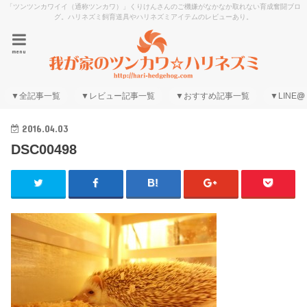
「ツンツンカワイイ（通称ツンカワ）」くりけんさんのご機嫌がなかなか取れない育成奮闘ブロ
グ。ハリネズミ飼育道具やハリネズミアイテムのレビューあり。
menu
▼全記事一覧
▼レビュー記事一覧
▼おすすめ記事一覧
▼LINE@
2016.04.03
DSC00498