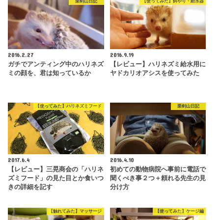
栗剣山日記
【使ってみた】餌やり・給水器
2016.2.27
2016.9.19
ガチでアンティング中のハリネズ
【レビュー】ハリネズミ給水用に
ミの顔を、君は知っているか
ヤドカリオアシスを使ってみた
【使ってみた】ハリネズミフード
栗剣山日記
2017.6.4
2016.4.10
【レビュー】三晃商会の「ハリネ
初めての動物病院へ事前に電話で
ズミフード」の見た目とか食いつ
聞くべき事２つ＋頼れる先生の見
きの詳細を記す
分け方
【触れてみた】マッサージ
【使ってみた】ケージ編