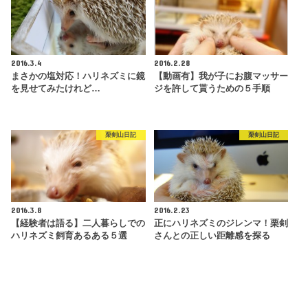
2016.3.4
2016.2.28
まさかの塩対応！ハリネズミに鏡
【動画有】我が子にお腹マッサー
を見せてみたけれど…
ジを許して貰うための５手順
栗剣山日記
栗剣山日記
2016.3.8
2016.2.23
【経験者は語る】二人暮らしでの
正にハリネズミのジレンマ！栗剣
ハリネズミ飼育あるある５選
さんとの正しい距離感を探る