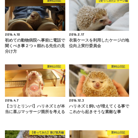
栗剣山日記
【使ってみた】ケージ編
2016.4.10
2016.2.17
初めての動物病院へ事前に電話で
衣装ケースを利用したケージの地
聞くべき事２つ＋頼れる先生の見
位向上実行委員会
分け方
栗剣山日記
栗剣山日記
2016.4.7
2016.12.3
【コリとリンパ】ハリネズミが本
ハリネズミ飼いが増えてくる事で
当に喜ぶマッサージ箇所を考える
これから起きそうな素敵な事
【使ってみた】遊び道具編
栗剣山日記