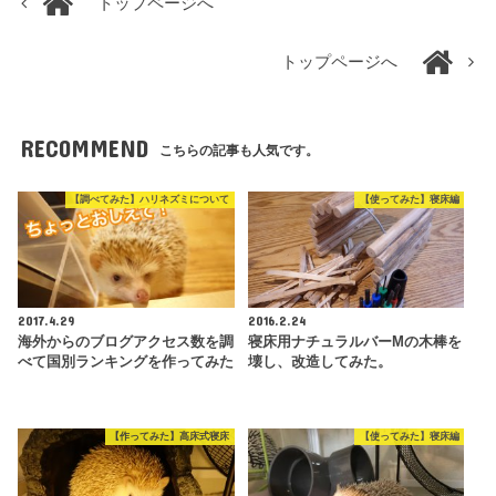
トップページへ
トップページへ
RECOMMEND
こちらの記事も人気です。
【調べてみた】ハリネズミについて
【使ってみた】寝床編
2017.4.29
2016.2.24
海外からのブログアクセス数を調
寝床用ナチュラルバーMの木棒を
べて国別ランキングを作ってみた
壊し、改造してみた。
【作ってみた】高床式寝床
【使ってみた】寝床編