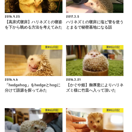
2016.9.25
2017.3.5
【高床式寝床】ハリネズミの寝姿
ハリネズミの寝床に塩ビ管を使う
を下から眺める方法を考えてみた
とまるで秘密基地になる話
栗剣山日記
栗剣山日記
2016.4.6
2016.3.21
「hedgehog」をhedgeとhogに
【かぐや姫】御厚意によりハリネ
分けて語源を探ってみた
ズミ様に竹皿へ入って頂いた
栗剣山日記
栗剣山日記