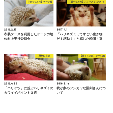
【使ってみた】ケージ編
【調べてみた】ハリネズミについて
2016.2.17
2017.4.1
衣装ケースを利用したケージの地
「ハリネズミってすごい生き物
位向上実行委員会
だ！感動！」と感じた瞬間４選
栗剣山日記
【使ってみた】ケージ編
2016.4.20
2016.2.14
「ハリケツ」に並ぶハリネズミの
我が家のツンカワな栗剣さんにつ
カワイイポイント３選
いて