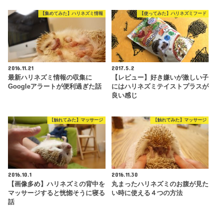
【集めてみた】ハリネズミ情報
【使ってみた】ハリネズミフード
2016.11.21
2017.5.2
最新ハリネズミ情報の収集に
【レビュー】好き嫌いが激しい子
Googleアラートが便利過ぎた話
にはハリネズミテイストプラスが
良い感じ
【触れてみた】マッサージ
【触れてみた】マッサージ
2016.10.1
2016.11.30
【画像多め】ハリネズミの背中を
丸まったハリネズミのお腹が見た
マッサージすると恍惚そうに寝る
い時に使える４つの方法
話