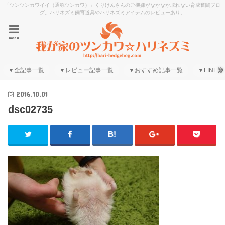
「ツンツンカワイイ（通称ツンカワ）」くりけんさんのご機嫌がなかなか取れない育成奮闘ブロ
グ。ハリネズミ飼育道具やハリネズミアイテムのレビューあり。
menu
▼全記事一覧
▼レビュー記事一覧
▼おすすめ記事一覧
▼LINE@
2016.10.01
dsc02735