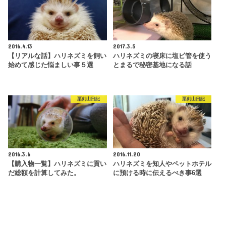
2016.4.13
2017.3.5
【リアルな話】ハリネズミを飼い
ハリネズミの寝床に塩ビ管を使う
始めて感じた悩ましい事５選
とまるで秘密基地になる話
栗剣山日記
栗剣山日記
2016.3.6
2016.11.20
【購入物一覧】ハリネズミに貢い
ハリネズミを知人やペットホテル
だ総額を計算してみた。
に預ける時に伝えるべき事6選