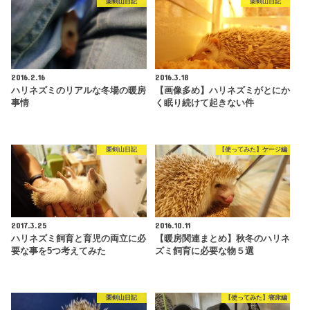
栗剣山日記
栗剣山日記
2016.2.16
2016.3.18
ハリネズミのリアルな冬場の暖房
【画像多め】ハリネズミがとにか
事情
く眠り続けて起きない件
栗剣山日記
【使ってみた】ケージ編
2017.3.25
2016.10.11
ハリネズミ飼育と育児の両立に必
【暖房関連まとめ】秋冬のハリネ
要な事を5つ考えてみた
ズミ飼育に必要な物５選
栗剣山日記
【使ってみた】寝床編