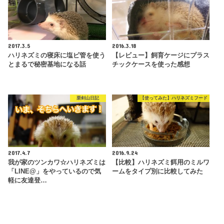
2017.3.5
2016.3.18
ハリネズミの寝床に塩ビ管を使う
【レビュー】飼育ケージにプラス
とまるで秘密基地になる話
チックケースを使った感想
栗剣山日記
【使ってみた】ハリネズミフード
2017.4.7
2016.9.24
我が家のツンカワ☆ハリネズミは
【比較】ハリネズミ餌用のミルワ
「LINE@」をやっているので気
ームをタイプ別に比較してみた
軽に友達登…