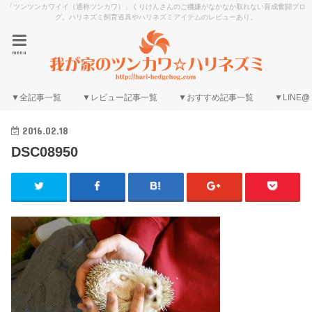
「ツンツンカワイイ（通称ツンカワ）」くりけんさんのご機嫌がなかなか取れない育成奮闘ブロ
グ。ハリネズミ飼育道具やハリネズミアイテムのレビューあり。
menu
▼全記事一覧
▼レビュー記事一覧
▼おすすめ記事一覧
▼LINE@
2016.02.18
DSC08950