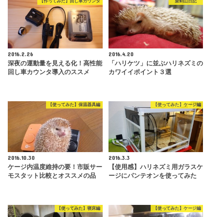
【作ってみた】回し車カウンタ
栗剣山日記
2016.2.26
2016.4.20
深夜の運動量を見える化！高性能
「ハリケツ」に並ぶハリネズミの
回し車カウンタ導入のススメ
カワイイポイント３選
【使ってみた】保温器具編
【使ってみた】ケージ編
2016.10.30
2016.3.3
ケージ内温度維持の要！市販サー
【使用感】ハリネズミ用ガラスケ
モスタット比較とオススメの品
ージにパンテオンを使ってみた
【使ってみた】寝床編
【使ってみた】ケージ編