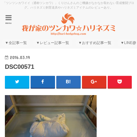
「ツンツンカワイイ（通称ツンカワ）」くりけんさんのご機嫌がなかなか取れない育成奮闘ブロ
グ。ハリネズミ飼育道具やハリネズミアイテムのレビューあり。
menu
▼全記事一覧
▼レビュー記事一覧
▼おすすめ記事一覧
▼LINE@
2016.03.19
DSC00571