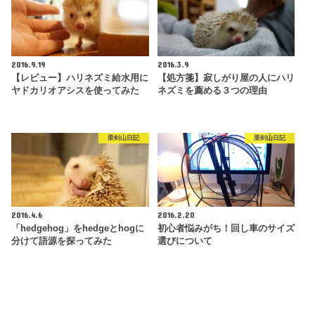
2016.9.19
2016.3.9
【レビュー】ハリネズミ給水用に
【処方箋】寂しがり屋の人にハリ
ヤドカリオアシスを使ってみた
ネズミを薦める３つの理由
栗剣山日記
栗剣山日記
2016.4.6
2016.2.20
「hedgehog」をhedgeとhogに
初心者悩みがち！回し車のサイズ
分けて語源を探ってみた
選びについて