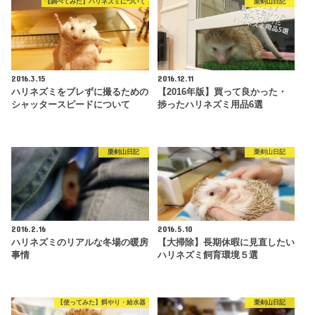
【調べてみた】ハリネズミについて
栗剣山日記
2016.3.15
2016.12.11
ハリネズミをブレずに撮るための
【2016年版】買って良かった・
シャッタースピードについて
捗ったハリネズミ用品6選
栗剣山日記
栗剣山日記
2016.2.16
2016.5.10
ハリネズミのリアルな冬場の暖房
【大掃除】長期休暇に見直したい
事情
ハリネズミ飼育環境５選
【使ってみた】餌やり・給水器
栗剣山日記